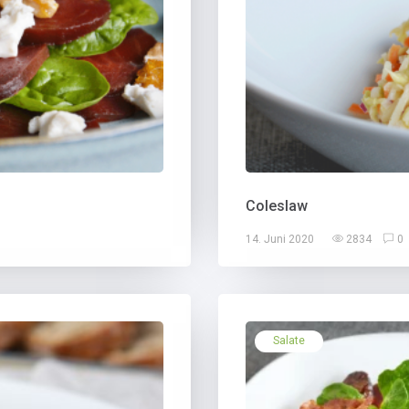
Coleslaw
14. Juni 2020
2834
0
Salate